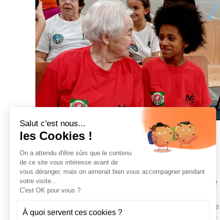
Salut c'est nous...
les Cookies !
A l’aube des anneaux adaptés
On a attendu d'être sûrs que le contenu
Actualités
Par
PatriciaP
12 novembre 2024
de ce site vous intéresse avant de
Le 18 octobre 2024, 11 résidents de l’EHPAD et la
vous déranger, mais on aimerait bien vous accompagner pendant
votre visite...
classe de CM2 de l’école élémentaire du 14 juillet se
C'est OK pour vous ?
sont retrouvés sous une seule et même équipe:
COLOMB’ELITE. Après plusieurs semaines d’échange
À quoi servent ces cookies ?
et d’entrainement tous avaient à cœur de représenter