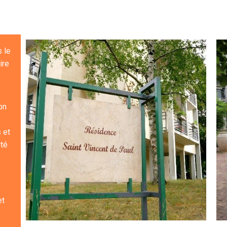
 le
ire
on
 et
ité
et