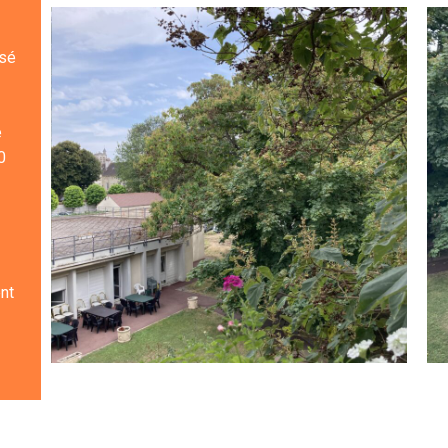
isé
e
0
nt