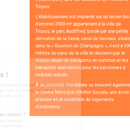
Troyes.
L’établissement est implanté sur un terrain bo
d’environ 3500 m² appartenant à la ville de
Troyes, le parc Audiffred, bordé par une petite
dérivation de la Seine, canal de Nervaux. situé
dans le « Bouchon de Champagne », il est à 30
mètres du cœur de la ville et desservi par le
réseau urbain de transports en commun et les
Salut c'est nous...
transports spécialisés pour les personnes à
les Cookies !
mobilité réduite.
À sa proximité immédiate se trouvent égaleme
On a attendu d'être sûrs que le contenu de ce site vous intéresse
avant de vous déranger, mais on aimerait bien vous
le Centre Municipal d’Action Sociale, une école
accompagner pendant votre visite...
primaire et un ensemble de logements
C'est OK pour vous ?
résidentiels.
À quoi servent ces cookies ?
Statistiques et mesure d'audience
Partage de données avec Google