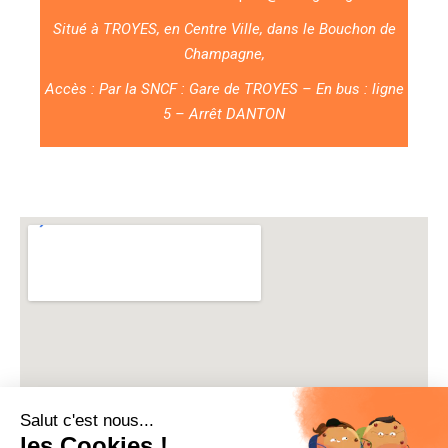
Situé à TROYES, en Centre Ville, dans le Bouchon de
Champagne,
Accès : Par la SNCF : Gare de TROYES – En bus : ligne
5 – Arrêt DANTON
Salut c'est nous...
les Cookies !