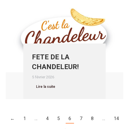
FETE DE LA
CHANDELEUR!
5 février 2026
Lire la suite
←
1
…
4
5
6
7
8
…
14
→